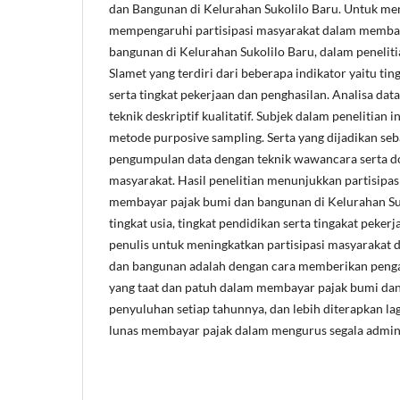
dan Bangunan di Kelurahan Sukolilo Baru. Untuk men
mempengaruhi partisipasi masyarakat dalam memba
bangunan di Kelurahan Sukolilo Baru, dalam penelit
Slamet yang terdiri dari beberapa indikator yaitu ting
serta tingkat pekerjaan dan penghasilan. Analisa dat
teknik deskriptif kualitatif. Subjek dalam penelitian 
metode purposive sampling. Serta yang dijadikan se
pengumpulan data dengan teknik wawancara serta 
masyarakat. Hasil penelitian menunjukkan partisipa
membayar pajak bumi dan bangunan di Kelurahan Suk
tingkat usia, tingkat pendidikan serta tingakat peker
penulis untuk meningkatkan partisipasi masyarakat
dan bangunan adalah dengan cara memberikan peng
yang taat dan patuh dalam membayar pajak bumi dan
penyuluhan setiap tahunnya, dan lebih diterapkan l
lunas membayar pajak dalam mengurus segala adminis