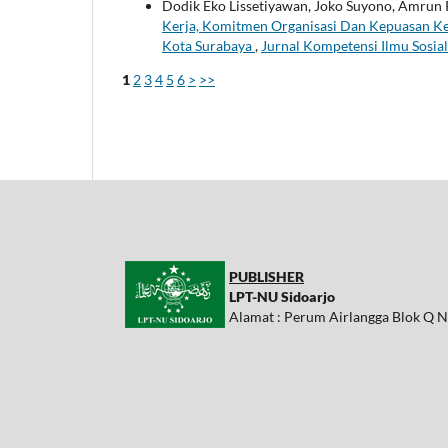
Dodik Eko Lissetiyawan, Joko Suyono, Amrun R
Kerja, Komitmen Organisasi Dan Kepuasan Ke
Kota Surabaya
,
Jurnal Kompetensi Ilmu Sosial:
1
2
3
4
5
6
>
>>
PUBLISHER
LPT-NU Sidoarjo
Alamat : Perum Airlangga Blok Q N