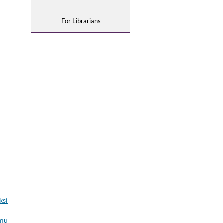
For Librarians
-
ksi
lmu