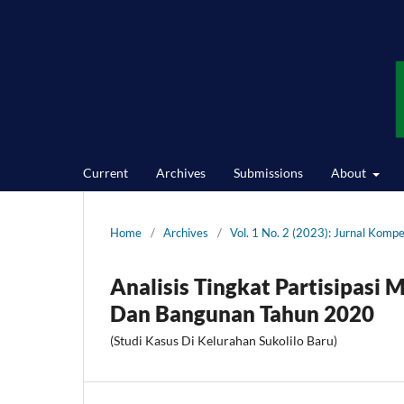
Current
Archives
Submissions
About
Home
/
Archives
/
Vol. 1 No. 2 (2023): Jurnal Kompe
Analisis Tingkat Partisipas
Dan Bangunan Tahun 2020
(Studi Kasus Di Kelurahan Sukolilo Baru)