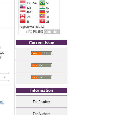
Current Issue
m
20 :
l
Information
nsi
For Readers
For Authors