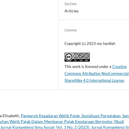
Section
Articles
License
Copyright (c) 2023 nur hanifah
This work is licensed under a
Creative
Commons Attribution-NonCommercial
ShareAlike 4.0 International License
.
a Elisabeth,
Pengaruh Kesadaran Wajib Pajak, Sosialisasi Perpajakan, San
atuhan Wajib Pajak Dalam Membayar Pajak Kendaraan Bermotor (Studi
,
Jurnal Kompetensi Ilmu Sosial: Vol. 1 No. 2 (2023): Jurnal Kompetensi I