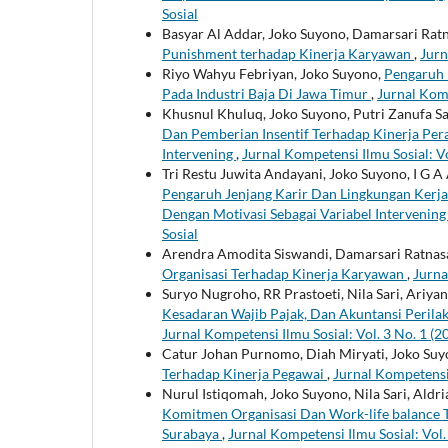
Sosial
Basyar Al Addar, Joko Suyono, Damarsari Ratn
Punishment terhadap Kinerja Karyawan
,
Jurn
Riyo Wahyu Febriyan, Joko Suyono,
Pengaruh 
Pada Industri Baja Di Jawa Timur
,
Jurnal Komp
Khusnul Khuluq, Joko Suyono, Putri Zanufa Sa
Dan Pemberian Insentif Terhadap Kinerja Pera
Intervening
,
Jurnal Kompetensi Ilmu Sosial: Vo
Tri Restu Juwita Andayani, Joko Suyono, I G A
Pengaruh Jenjang Karir Dan Lingkungan Kerja
Dengan Motivasi Sebagai Variabel Intervenin
Sosial
Arendra Amodita Siswandi, Damarsari Ratnasa
Organisasi Terhadap Kinerja Karyawan
,
Jurna
Suryo Nugroho, RR Prastoeti, Nila Sari, Ariya
Kesadaran Wajib Pajak, Dan Akuntansi Perila
Jurnal Kompetensi Ilmu Sosial: Vol. 3 No. 1 (2
Catur Johan Purnomo, Diah Miryati, Joko Su
Terhadap Kinerja Pegawai
,
Jurnal Kompetensi 
Nurul Istiqomah, Joko Suyono, Nila Sari, Aldr
Komitmen Organisasi Dan Work-life balance
Surabaya
,
Jurnal Kompetensi Ilmu Sosial: Vol.