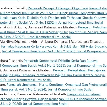
asahara Elisabeth,
Pengaruh Persepsi Dukungan Organisasi, Reward, da
al Kompetensi Ilmu Sosial: Vol. 1 No. 1 (2022): Jurnal Kompetensi Ilmu S
Lingkungan Kerja, Disiplin Kerja Dan Insentif Terhadap Kinerja Karyawa
etensi Ilmu Sosial: Vol. 3 No. 1 (2024): Jurnal Kompetensi Ilmu Sosial
ri, Aldrin Arizona, Damarsari Ratnasahara Elisabeth,
Pengaruh Pelatiha
wat Rumah Sakit Islam Siti Hajar Sidoarjo Dengan Motivasi Sebagai Vari
l. 3 No. 2 (2025): Jurnal Kompetensi Ilmu Sosial
 Aju Nitya Dharmani, Aldrin Arizona, Damarsari Ratnasahara Elisabeth,
 Terhadap Kepuasan Kerja Perawat Rumah Sakit Islam Siti Hajar Sidoarj
g
,
Jurnal Kompetensi Ilmu Sosial: Vol. 3 No. 2 (2025): Jurnal Kompetensi 
hara Elisabeth,
Pengaruh Kompensasi, Disiplin Kerja Dan Budaya
l Kompetensi Ilmu Sosial: Vol. 2 No. 1 (2023): Jurnal Kompetensi Ilmu So
ni, Damarsari Ratnasahara Elisabeth,
Pengaruh Pengetahuan Perpajakan,
ku Wajib Pajak Terhadap Pembayaran Wajib Pajak Parkir Kota Surabaya
,
024): Jurnal Kompetensi Ilmu Sosial
yono,
Pengaruh Lingkungan Kerja, Komitmen Organisasi Dan Profesional
Ilmu Sosial: Vol. 3 No. 1 (2024): Jurnal Kompetensi Ilmu Sosial
ian Arizona, Damarsari Ratnasahara Elisabeth,
Pengaruh Kompetensi,
 Terhadap Kinerja Pegawai Bagian Keuangan RSUD Dr. Mohamad Soewan
 3 No. 2 (2025): Jurnal Kompetensi Ilmu Sosial