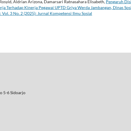
osyid, Aldrian Arizona, Damarsari Ratnasahara Elisabeth,
Pengaruh Disi
rja Terhadap Kinerja Pegawai UPTD Griya Werda Jambangan, Dinas Sosi
 Vol. 3 No. 2 (2025): Jurnal Kompetensi Ilmu Sosial
o 5-6 Sidoarjo