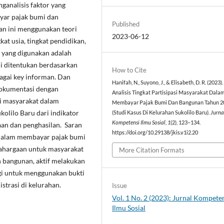
ganalisis faktor yang
yar pajak bumi dan
Published
ian ini menggunakan teori
2023-06-12
kat usia, tingkat pendidikan,
a yang digunakan adalah
ini ditentukan berdasarkan
How to Cite
bagai key informan. Dan
Hanifah, N., Suyono, J., & Elisabeth, D. R. (2023).
dokumentasi dengan
Analisis Tingkat Partisipasi Masyarakat Dala
si masyarakat dalam
Membayar Pajak Bumi Dan Bangunan Tahun 20
olilo Baru dari indikator
(Studi Kasus Di Kelurahan Sukolilo Baru).
Jurna
Kompetensi Ilmu Sosial
,
1
(2), 123–134.
jaan dan penghasilan. Saran
https://doi.org/10.29138/jkis.v1i2.20
 dalam membayar pajak bumi
ahargaan untuk masyarakat
More Citation Formats
 bangunan, aktif melakukan
agi untuk menggunakan bukti
trasi di kelurahan.
Issue
Vol. 1 No. 2 (2023): Jurnal Kompete
Ilmu Sosial