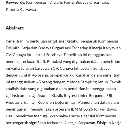
Keywords:
Kompensasi, Disiplin Kerja, Budaya Organisasi,
Kinerja Karyawan
Abstract
Penelitian ini bertujuan untuk mengetahui pengaruh Kompensasi,
Disiplin Kerja dan Budaya Organisasi Terhadap Kinerja Karyawan
CV. Cahaya Inti Lestari Surabaya. Penelitian ini menggunakan
pendekatan kuantitatif. Populasi yang digunakan dalam penelitian
ini yaitu seluruh karyawan CV. Cahaya Inti Lestari Surabaya
dengan jumlah 45 orang. Sampel yang digunakan dalam penelitian
ini menggunakan 45 orang dengan metode Sampling Jenuh. Teknik
analisis data yang digunakan dalam penelitian ini menggunakan
Uji Instrumen, Uji Asumsi Klasik, Regresi Linier Berganda, Uji
Hipotesis, dan Uji Koefisien Determinasi. Pengolahan data dalam
penelitian ini menggunakan program IBM SPSS 26 for windows.
Hasil penelitian menunjukkan bahwa secara parsial Kompensasi
berpengaruh signifikan terhadap Kinerja Karyawan, Disiplin Kerja