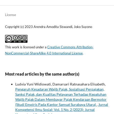
License
Copyright (c) 2023 Arendra Amodita Siswandi, Joko Suyono
This work is licensed under a
Creative Commons Attribution-
NonCommercial-ShareAlike 4.0 International License
.
Most read articles by the same author(s)
Ludvia Yuni Widiowati, Damarsari Ratnasahara Elisabeth,
Pengaruh Kesadaran Wajib Pajak, Sosialisasi Perpajakan,
Sanksi Pajak, dan Kualitas Pelayanan Terhadap Kepatuhan
Wajib Pajak Dalam Membayar Pajak Kendaraan Bermotor
(Studi Empiris Pada Kantor Samsat Surabaya Utara)
,
Jurnal
Kompetensi Ilmu Sosial: Vol. 1 No. 2 (2023): Jurnal