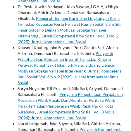
Kompetensi Ilmu Sosial
Tri Restu Juwita Andayani, Joko Suyono, I G A Aju Nitya
Dharmani, Aldrin Arizona, Damarsari Ratnasahara
Elisabeth,
Pengaruh Jenjang Karir Dan Lingkungan Kerja
Terhadap Kepuasan Kerja Perawat Rumah Sakit Islam Siti
Hajar Sidoarjo Dengan Motivasi Sebagai Variabel
Intervening
,
Jurnal Kompetensi Ilmu Sosial: Vol. 3 No. 2
(2025): Jurnal Kompetensi Ilmu Sosial
Khusnul Khuluq, Joko Suyono, Putri Zanufa Sari, Aldrin
Arizona, Damarsari Ratnasahara Elisabeth,
Pengaruh
Pelatihan Dan Pemberian Insentif Terhadap Kinerja
Perawat Rumah Sakit Islam Siti Hajar Sidoarjo Dengan
Motivasi Sebagai Variabel Intervening
,
Jurnal Kompetensi
Ilmu Sosial: Vol. 3 No. 2 (2025): Jurnal Kompetensi Ilmu
Sosial
Suryo Nugroho, RR Prastoeti, Nila Sari, Ariyani, Damarsari
Ratnasahara Elisabeth,
Pengaruh Pengetahuan Perpajakan,
Kesadaran Wajib Pajak, Dan Akuntansi Perilaku Wajib
Pajak Terhadap Pembayaran Wajib Pajak Parkir Kota
Surabaya
,
Jurnal Kompetensi Ilmu Sosial: Vol. 3 No. 1
(2024): Jurnal Kompetensi Ilmu Sosial
Nurul Istiqomah, Joko Suyono, Nila Sari, Aldrian Arizona,
Damarsari Ratnasahara Elisabeth,
Pengaruh Kompetensi,