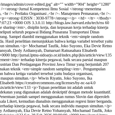
ite/images/admin/cover-edited.jpg" alt="" width="904" height="1280"
r /><strong>Jurnal Kompetensi Ilmu Sosial </strong>menerima
, <br />- Perilaku Organisasi ,<br />- Manajemen Pemasaran,<br />-
p> <p><strong>EISSN : 3030-9778</strong></p> </td> </tr> </tbody>
07:07:23 +0000
OJS 3.3.0.11
http://blogs.law.harvard.edu/tech/rss
60
sharing</em>, disiplin kerja, dan kepuasan kerja terhadap kinerja
meliputi seluruh pegawai Bidang Prasarana Transportasi Dinas
orang. Sampel diambil menggunakan teknik <em>simple random
a. Hasil penelitian menunjukkan bahwa ketiga variabel tersebut yaitu
pun simultan.</p>
Mochamad Taufik, Joko Suyono, Eka Devie Retno
nsyah, Dedy Ardiansyah, Damarsari Ratnasahara Elisabeth
 +0000
http://jurnal.lptnu-sidoarjo.or.id/index.php/jkis/article/view/135
ment</em> terhadap kinerja pegawai, baik secara parsial maupun
industrian Dan Perdagangan Provinsi Jawa Timur yang berjumlah 207
gunakan teknik <em>simple random sampling</em>. Pengumpulan
n bahwa ketiga variabel tersebut yaitu budaya organisasi,
 maupun simultan.</p>
Wiwin Riyatin, Joko Suyono, Ika
isabeth https://creativecommons.org/licenses/by-nc-sa/4.0
jkis/article/view/133
<p>Tujuan penelitian ini adalah untuk
dekatan yang digunakan adalah deskriptif dengan metode kuantitatif.
. Penentuan jumlah sampel menggunakan rumus Slovin dan diperoleh
a Likert, kemudian dianalisis menggunakan regresi linier berganda.
 terhadap kinerja pegawai, baik secara individu maupun simultan.</p>
dy Ardiansyah, Eka Devie Retno Yohansyah, Mochamad Taufik, Joko