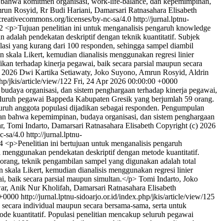
n bahwa komitmen organisasi, work-life-balance, dan kepemimpinan,
n Rosyid, Rr Budi Hariani, Damarsari Ratnasahara Elisabeth
creativecommons.org/licenses/by-nc-sa/4.0
http://jurnal.lptnu-
22
<p>Tujuan penelitian ini untuk menganalisis pengaruh knowledge
 adalah pendekatan deskriptif dengan teknik kuantitatif. Subjek
asi yang kurang dari 100 responden, sehingga sampel diambil
n skala Likert, kemudian dianalisis menggunakan regresi linier
an terhadap kinerja pegawai, baik secara parsial maupun secara
) 2026 Dwi Kartika Setiawaty, Joko Suyono, Amrun Rosyid, Aldrin
php/jkis/article/view/122
Fri, 24 Apr 2026 00:00:00 +0000
budaya organisasi, dan sistem penghargaan terhadap kinerja pegawai,
i seluruh pegawai Bappeda Kabupaten Gresik yang berjumlah 59 orang.
luruh anggota populasi dijadikan sebagai responden. Pengumpulan
ukkan bahwa kepemimpinan, budaya organisasi, dan sistem penghargaan
, Tomi Indarto, Damarsari Ratnasahara Elisabeth
Copyright (c) 2026
c-sa/4.0
http://jurnal.lptnu-
24
<p>Penelitian ini bertujuan untuk menganalisis pengaruh
ni menggunakan pendekatan deskriptif dengan metode kuantitatif.
orang, teknik pengambilan sampel yang digunakan adalah total
skala Likert, kemudian dianalisis menggunakan regresi linier
i, baik secara parsial maupun simultan.</p>
Tomi Indarto, Joko
ar, Anik Nur Kholifah, Damarsari Ratnasahara Elisabeth
 +0000
http://jurnal.lptnu-sidoarjo.or.id/index.php/jkis/article/view/125
 secara individual maupun secara bersama-sama, serta untuk
ode kuantitatif. Populasi penelitian mencakup seluruh pegawai