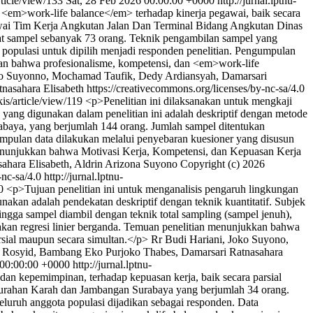
article/view/133
Sat, 28 Feb 2026 00:00:00 +0000
http://jurnal.lptnu-
n <em>work-life balance</em> terhadap kinerja pegawai, baik secara
egawai Tim Kerja Angkutan Jalan Dan Terminal Bidang Angkutan Dinas
t sampel sebanyak 73 orang. Teknik pengambilan sampel yang
opulasi untuk dipilih menjadi responden penelitian. Pengumpulan
kkan bahwa profesionalisme, kompetensi, dan <em>work-life
o Suyonno, Mochamad Taufik, Dedy Ardiansyah, Damarsari
ahara Elisabeth https://creativecommons.org/licenses/by-nc-sa/4.0
jkis/article/view/119
<p>Penelitian ini dilaksanakan untuk mengkaji
yang digunakan dalam penelitian ini adalah deskriptif dengan metode
abaya, yang berjumlah 144 orang. Jumlah sampel ditentukan
pulan data dilakukan melalui penyebaran kuesioner yang disusun
 menunjukkan bahwa Motivasi Kerja, Kompetensi, dan Kepuasan Kerja
ahara Elisabeth, Aldrin Arizona Suyono
Copyright (c) 2026
-nc-sa/4.0
http://jurnal.lptnu-
20
<p>Tujuan penelitian ini untuk menganalisis pengaruh lingkungan
nakan adalah pendekatan deskriptif dengan teknik kuantitatif. Subjek
ngga sampel diambil dengan teknik total sampling (sampel jenuh),
nakan regresi linier berganda. Temuan penelitian menunjukkan bahwa
rsial maupun secara simultan.</p>
Rr Budi Hariani, Joko Suyono,
n Rosyid, Bambang Eko Purjoko Thabes, Damarsari Ratnasahara
 00:00:00 +0000
http://jurnal.lptnu-
 dan kepemimpinan, terhadap kepuasan kerja, baik secara parsial
Kelurahan Karah dan Jambangan Surabaya yang berjumlah 34 orang.
eluruh anggota populasi dijadikan sebagai responden. Data