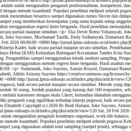
g/licenses/by-nc-sa/4.0
http://jurnal.lptnu-sidoarjo.or.id/index.php/jkis/
i adalah untuk menganalisis pengaruh profesionalisme, kompetensi, da
if dengan metode kuantitatif. Populasi penelitian meliputi seluruh p
ntuk menentukan besarnya sampel digunakan rumus Slovin dan didapa
sampel yang memberikan kesempatan yang sama kepada setiap anggota p
alisis menggunakan regresi linier berganda. Hasil penelitian menunju
secara parsial maupun simultan.</p>
Eka Devie Retno Yohansyah, Jok
, Joko Suyonno, Mochamad Taufik, Dedy Ardiansyah, Damarsari Ratnas
8 Feb 2026 00:00:00 +0000
http://jurnal.lptnu-sidoarjo.or.id/index.php/
inerja Kader, baik secara parsial maupun secara simultan. Pendekatan 
urabaya Hebat (KSH) Kelurahan Balongsari Kecamatan Tandes Kota Sur
ng. Pengambilan sampel menggunakan teknik random sampling. Pengum
 dengan menggunakan metode regresi linier berganda. Hasil analisis
ja KSH.</p>
Sudarianik, Joko Suyono, Amrun Rosyid, Damarsari Ratnas
beth, Aldrin Arizona Suyono https://creativecommons.org/licenses/by
:00 +0000
http://jurnal.lptnu-sidoarjo.or.id/index.php/jkis/article/view/1
pegawai, baik secara parsial maupun secara simultan. Metode yang digu
umlah 56 orang. Jumlah populasi yang kurang dari 100 responden, sehi
an melalui kuesioner dengan skala Likert, kemudian dianalisis menggu
ki pengaruh yang signifikan terhadap kinerja pegawai, baik secara pa
a Elisabeth
Copyright (c) 2026 Rr Budi Hariani, Joko Suyono, Amru
nal.lptnu-sidoarjo.or.id/index.php/jkis/article/view/120
Sat, 28 Feb 2026
 untuk menganalisis pengaruh komitmen organisasi, work-life-balance,
n metode kuantitatif. Populasi penelitian meliputi seluruh pegawai 
mpel yang digunakan adalah total sampling (sampel jenuh), sehingga s