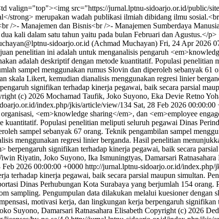
td valign="top"><img src="https://jurnal.lptnu-sidoarjo.or.id/public/s
l</strong> merupakan wadah publikasi ilmiah dibidang ilmu sosial.<b
t :<br />- Manajemen dan Bisnis<br />- Manajemen Sumberdaya Manusia
 dua kali dalam satu tahun yaitu pada bulan Februari dan Agustus.</
chayan@lptnu-sidoarjo.or.id (Achmad Muchayan)
Fri, 24 Apr 2026 
uan penelitian ini adalah untuk menganalisis pengaruh <em>knowledge 
akan adalah deskriptif dengan metode kuantitatif. Populasi penelitian 
umlah sampel menggunakan rumus Slovin dan diperoleh sebanyak 61 
skala Likert, kemudian dianalisis menggunakan regresi linier bergand
engaruh signifikan terhadap kinerja pegawai, baik secara parsial mau
right (c) 2026 Mochamad Taufik, Joko Suyono, Eka Devie Retno Yoha
sidoarjo.or.id/index.php/jkis/article/view/134
Sat, 28 Feb 2026 00:00:00
ya organisasi, <em>knowledge sharing</em>, dan <em>employee engage
 kuantitatif. Populasi penelitian meliputi seluruh pegawai Dinas Per
peroleh sampel sebanyak 67 orang. Teknik pengambilan sampel meng
lisis menggunakan regresi linier berganda. Hasil penelitian menunjukka
rpengaruh signifikan terhadap kinerja pegawai, baik secara parsial
iwin Riyatin, Joko Suyono, Ika Ismuningtyas, Damarsari Ratnasahara El
8 Feb 2026 00:00:00 +0000
http://jurnal.lptnu-sidoarjo.or.id/index.php/
rja terhadap kinerja pegawai, baik secara parsial maupun simultan. Pen
nsportasi Dinas Perhubungan Kota Surabaya yang berjumlah 154 orang
 sampling. Pengumpulan data dilakukan melalui kuesioner dengan skal
mpensasi, motivasi kerja, dan lingkungan kerja berpengaruh signifikan
ko Suyono, Damarsari Ratnasahara Elisabeth
Copyright (c) 2026 De