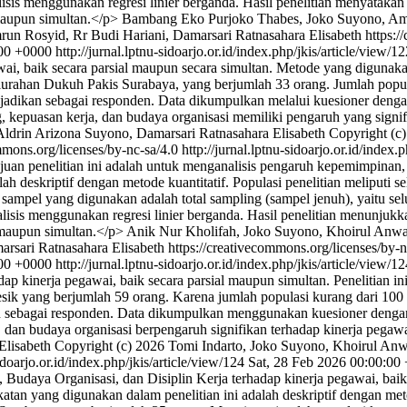
isis menggunakan regresi linier berganda. Hasil penelitian menyataka
 maupun simultan.</p>
Bambang Eko Purjoko Thabes, Joko Suyono, Amru
 Rosyid, Rr Budi Hariani, Damarsari Ratnasahara Elisabeth https://
:00 +0000
http://jurnal.lptnu-sidoarjo.or.id/index.php/jkis/article/view/1
wai, baik secara parsial maupun secara simultan. Metode yang digunakan
lurahan Dukuh Pakis Surabaya, yang berjumlah 33 orang. Jumlah popul
dijadikan sebagai responden. Data dikumpulkan melalui kuesioner denga
epuasan kerja, dan budaya organisasi memiliki pengaruh yang signifik
ldrin Arizona Suyono, Damarsari Ratnasahara Elisabeth
Copyright (c
mmons.org/licenses/by-nc-sa/4.0
http://jurnal.lptnu-sidoarjo.or.id/index.
uan penelitian ini adalah untuk menganalisis pengaruh kepemimpinan, 
ah deskriptif dengan metode kuantitatif. Populasi penelitian meliput
 sampel yang digunakan adalah total sampling (sampel jenuh), yaitu se
nalisis menggunakan regresi linier berganda. Hasil penelitian menunj
l maupun simultan.</p>
Anik Nur Kholifah, Joko Suyono, Khoirul Anwar
sari Ratnasahara Elisabeth https://creativecommons.org/licenses/by-n
:00 +0000
http://jurnal.lptnu-sidoarjo.or.id/index.php/jkis/article/view/1
dap kinerja pegawai, baik secara parsial maupun simultan. Penelitian i
sik yang berjumlah 59 orang. Karena jumlah populasi kurang dari 100 
an sebagai responden. Data dikumpulkan menggunakan kuesioner dengan 
dan budaya organisasi berpengaruh signifikan terhadap kinerja pegawa
Elisabeth
Copyright (c) 2026 Tomi Indarto, Joko Suyono, Khoirul Anw
sidoarjo.or.id/index.php/jkis/article/view/124
Sat, 28 Feb 2026 00:00:00
Budaya Organisasi, dan Disiplin Kerja terhadap kinerja pegawai, baik
atan yang digunakan dalam penelitian ini adalah deskriptif dengan met