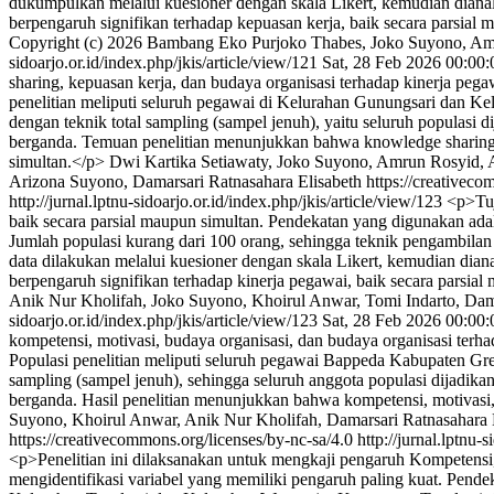
dukumpulkan melalui kuesioner dengan skala Likert, kemudian dianal
berpengaruh signifikan terhadap kepuasan kerja, baik secara parsial
Copyright (c) 2026 Bambang Eko Purjoko Thabes, Joko Suyono, Amrun
sidoarjo.or.id/index.php/jkis/article/view/121
Sat, 28 Feb 2026 00:00
sharing, kepuasan kerja, dan budaya organisasi terhadap kinerja pega
penelitian meliputi seluruh pegawai di Kelurahan Gunungsari dan Ke
dengan teknik total sampling (sampel jenuh), yaitu seluruh populasi 
berganda. Temuan penelitian menunjukkan bahwa knowledge sharing, k
simultan.</p>
Dwi Kartika Setiawaty, Joko Suyono, Amrun Rosyid, A
Arizona Suyono, Damarsari Ratnasahara Elisabeth https://creativeco
http://jurnal.lptnu-sidoarjo.or.id/index.php/jkis/article/view/123
<p>Tuj
baik secara parsial maupun simultan. Pendekatan yang digunakan adal
Jumlah populasi kurang dari 100 orang, sehingga teknik pengambilan
data dilakukan melalui kuesioner dengan skala Likert, kemudian dia
berpengaruh signifikan terhadap kinerja pegawai, baik secara parsia
Anik Nur Kholifah, Joko Suyono, Khoirul Anwar, Tomi Indarto, Damar
sidoarjo.or.id/index.php/jkis/article/view/123
Sat, 28 Feb 2026 00:00
kompetensi, motivasi, budaya organisasi, dan budaya organisasi terha
Populasi penelitian meliputi seluruh pegawai Bappeda Kabupaten Gre
sampling (sampel jenuh), sehingga seluruh anggota populasi dijadik
berganda. Hasil penelitian menunjukkan bahwa kompetensi, motivasi, 
Suyono, Khoirul Anwar, Anik Nur Kholifah, Damarsari Ratnasahara 
https://creativecommons.org/licenses/by-nc-sa/4.0
http://jurnal.lptnu-
<p>Penelitian ini dilaksanakan untuk mengkaji pengaruh Kompetensi, 
mengidentifikasi variabel yang memiliki pengaruh paling kuat. Pendek