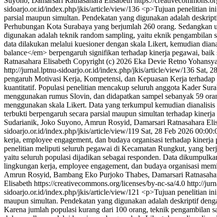
Suyono, Damarsari Ratnasahara Elisabeth https://creativecommons.or
sidoarjo.or.id/index.php/jkis/article/view/136
<p>Tujuan penelitian in
parsial maupun simultan. Pendekatan yang digunakan adalah deskript
Perhubungan Kota Surabaya yang berjumlah 260 orang. Sedangkan u
digunakan adalah teknik random sampling, yaitu eknik pengambilan 
data dilakukan melalui kuesioner dengan skala Likert, kemudian dian
balance</em> berpengaruh signifikan terhadap kinerja pegawai, baik 
Ratnasahara Elisabeth
Copyright (c) 2026 Eka Devie Retno Yohansyah
http://jurnal.lptnu-sidoarjo.or.id/index.php/jkis/article/view/136
Sat, 2
pengaruh Motivasi Kerja, Kompetensi, dan Kepuasan Kerja terhadap K
kuantitatif. Populasi penelitian mencakup seluruh anggota Kader S
menggunakan rumus Slovin, dan didapatkan sampel sebanyak 59 ora
menggunakan skala Likert. Data yang terkumpul kemudian dianalisis
terbukti berpengaruh secara parsial maupun simultan terhadap kiner
Sudarianik, Joko Suyono, Amrun Rosyid, Damarsari Ratnasahara Elisa
sidoarjo.or.id/index.php/jkis/article/view/119
Sat, 28 Feb 2026 00:00
kerja, employee engagement, dan budaya organisasi terhadap kinerja 
penelitian meliputi seluruh pegawai di Kecamatan Rungkut, yang berj
yaitu seluruh populasi dijadikan sebagai responden. Data dikumpulk
lingkungan kerja, employee engagement, dan budaya organisasi memili
Amrun Rosyid, Bambang Eko Purjoko Thabes, Damarsari Ratnasahar
Elisabeth https://creativecommons.org/licenses/by-nc-sa/4.0
http://jur
sidoarjo.or.id/index.php/jkis/article/view/121
<p>Tujuan penelitian ini
maupun simultan. Pendekatan yang digunakan adalah deskriptif denga
Karena jumlah populasi kurang dari 100 orang, teknik pengambilan sa