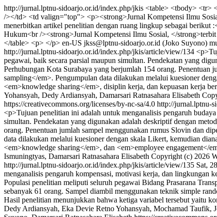
http://jurnal.lptnu-sidoarjo.or.id/index.php/jkis
<table> <tbody> <tr> <
/></td> <td valign="top"> <p><strong>Jurnal Kompetensi Ilmu Sosia
menerbitkan artikel penelitian dengan ruang lingkup sebagai beriku
Hukum<br /><strong>Jurnal Kompetensi Ilmu Sosial, </strong>terbit
</table> <p> </p>
en-US
jkss@lptnu-sidoarjo.or.id (Joko Suyono)
mu
http://jurnal.lptnu-sidoarjo.or.id/index.php/jkis/article/view/134
<p>Tuj
pegawai, baik secara parsial maupun simultan. Pendekatan yang digun
Perhubungan Kota Surabaya yang berjumlah 154 orang. Penentuan j
sampling</em>. Pengumpulan data dilakukan melalui kuesioner dengan 
<em>knowledge sharing</em>, disiplin kerja, dan kepuasan kerja berp
Yohansyah, Dedy Ardiansyah, Damarsari Ratnasahara Elisabeth
Copy
https://creativecommons.org/licenses/by-nc-sa/4.0
http://jurnal.lptnu-
<p>Tujuan penelitian ini adalah untuk menganalisis pengaruh buda
simultan. Pendekatan yang digunakan adalah deskriptif dengan metode
orang. Penentuan jumlah sampel menggunakan rumus Slovin dan di
data dilakukan melalui kuesioner dengan skala Likert, kemudian diana
<em>knowledge sharing</em>, dan <em>employee engagement</em> be
Ismuningtyas, Damarsari Ratnasahara Elisabeth
Copyright (c) 2026 W
http://jurnal.lptnu-sidoarjo.or.id/index.php/jkis/article/view/135
Sat, 2
menganalisis pengaruh kompensasi, motivasi kerja, dan lingkungan ke
Populasi penelitian meliputi seluruh pegawai Bidang Prasarana Tra
sebanyak 61 orang. Sampel diambil menggunakan teknik simple random
Hasil penelitian menunjukkan bahwa ketiga variabel tersebut yaitu ko
Dedy Ardiansyah, Eka Devie Retno Yohansyah, Mochamad Taufik, Jo