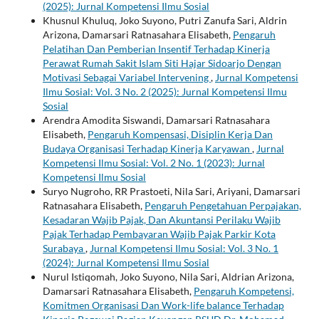
(2025): Jurnal Kompetensi Ilmu Sosial
Khusnul Khuluq, Joko Suyono, Putri Zanufa Sari, Aldrin
Arizona, Damarsari Ratnasahara Elisabeth,
Pengaruh
Pelatihan Dan Pemberian Insentif Terhadap Kinerja
Perawat Rumah Sakit Islam Siti Hajar Sidoarjo Dengan
Motivasi Sebagai Variabel Intervening
,
Jurnal Kompetensi
Ilmu Sosial: Vol. 3 No. 2 (2025): Jurnal Kompetensi Ilmu
Sosial
Arendra Amodita Siswandi, Damarsari Ratnasahara
Elisabeth,
Pengaruh Kompensasi, Disiplin Kerja Dan
Budaya Organisasi Terhadap Kinerja Karyawan
,
Jurnal
Kompetensi Ilmu Sosial: Vol. 2 No. 1 (2023): Jurnal
Kompetensi Ilmu Sosial
Suryo Nugroho, RR Prastoeti, Nila Sari, Ariyani, Damarsari
Ratnasahara Elisabeth,
Pengaruh Pengetahuan Perpajakan,
Kesadaran Wajib Pajak, Dan Akuntansi Perilaku Wajib
Pajak Terhadap Pembayaran Wajib Pajak Parkir Kota
Surabaya
,
Jurnal Kompetensi Ilmu Sosial: Vol. 3 No. 1
(2024): Jurnal Kompetensi Ilmu Sosial
Nurul Istiqomah, Joko Suyono, Nila Sari, Aldrian Arizona,
Damarsari Ratnasahara Elisabeth,
Pengaruh Kompetensi,
Komitmen Organisasi Dan Work-life balance Terhadap