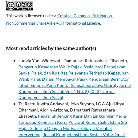
This work is licensed under a
Creative Commons Attribution-
NonCommercial-ShareAlike 4.0 International License
.
Most read articles by the same author(s)
Ludvia Yuni Widiowati, Damarsari Ratnasahara Elisabeth,
Pengaruh Kesadaran Wajib Pajak, Sosialisasi Perpajakan,
Sanksi Pajak, dan Kualitas Pelayanan Terhadap Kepatuhan
Wajib Pajak Dalam Membayar Pajak Kendaraan Bermotor
(Studi Empiris Pada Kantor Samsat Surabaya Utara)
,
Jurnal
Kompetensi Ilmu Sosial: Vol. 1 No. 2 (2023): Jurnal
Kompetensi Ilmu Sosial
Tri Restu Juwita Andayani, Joko Suyono, I G A Aju Nitya
Dharmani, Aldrin Arizona, Damarsari Ratnasahara
Elisabeth,
Pengaruh Jenjang Karir Dan Lingkungan Kerja
Terhadap Kepuasan Kerja Perawat Rumah Sakit Islam Siti
Hajar Sidoarjo Dengan Motivasi Sebagai Variabel
Intervening
,
Jurnal Kompetensi Ilmu Sosial: Vol. 3 No. 2