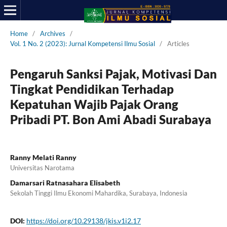
Home
/
Archives
/
Vol. 1 No. 2 (2023): Jurnal Kompetensi Ilmu Sosial
/
Articles
Pengaruh Sanksi Pajak, Motivasi Dan
Tingkat Pendidikan Terhadap
Kepatuhan Wajib Pajak Orang
Pribadi PT. Bon Ami Abadi Surabaya
Ranny Melati Ranny
Universitas Narotama
Damarsari Ratnasahara Elisabeth
Sekolah Tinggi Ilmu Ekonomi Mahardika, Surabaya, Indonesia
DOI:
https://doi.org/10.29138/jkis.v1i2.17