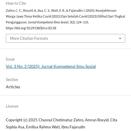
How to Cite
Zahro, C. C., Rosyid, A., Asa, C. S., Wati, E. R., & Fajarudin, I. (2025). Kesejahteraan
Warga Jawa Timur Ketika Covid (2021) Dan Setelah Covid (2023) Dilihat Dari Tingkat
Pengangguran.
Jurnal Kompetensi Ilmu Sosial
,
3
(2), 124–131.
https://doi.org/10.29138/jkis.v3i2.58
More Citation Formats
Issue
Vol. 3 No. 2 (2025): Jurnal Kompetensi Ilmu Sosial
Section
Articles
License
Copyright (c) 2025 Chusnul Chotimatuz Zahro, Amrun Rosyid, Cita
Sophia Asa, Emiliya Rahma Wati, Ibnu Fajarudin