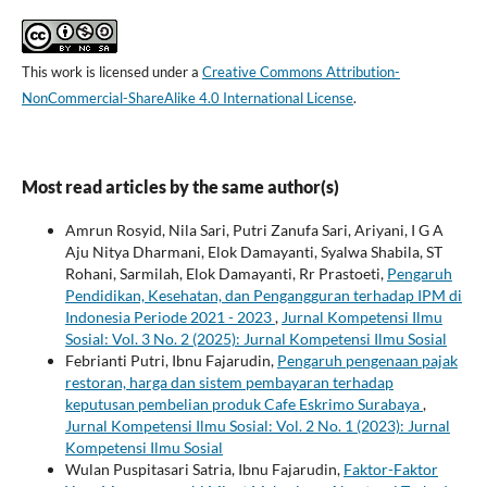
This work is licensed under a
Creative Commons Attribution-
NonCommercial-ShareAlike 4.0 International License
.
Most read articles by the same author(s)
Amrun Rosyid, Nila Sari, Putri Zanufa Sari, Ariyani, I G A
Aju Nitya Dharmani, Elok Damayanti, Syalwa Shabila, ST
Rohani, Sarmilah, Elok Damayanti, Rr Prastoeti,
Pengaruh
Pendidikan, Kesehatan, dan Pengangguran terhadap IPM di
Indonesia Periode 2021 - 2023
,
Jurnal Kompetensi Ilmu
Sosial: Vol. 3 No. 2 (2025): Jurnal Kompetensi Ilmu Sosial
Febrianti Putri, Ibnu Fajarudin,
Pengaruh pengenaan pajak
restoran, harga dan sistem pembayaran terhadap
keputusan pembelian produk Cafe Eskrimo Surabaya
,
Jurnal Kompetensi Ilmu Sosial: Vol. 2 No. 1 (2023): Jurnal
Kompetensi Ilmu Sosial
Wulan Puspitasari Satria, Ibnu Fajarudin,
Faktor-Faktor