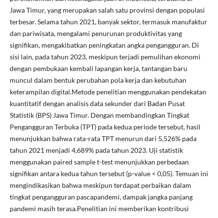
Jawa Timur, yang merupakan salah satu provinsi dengan populasi
terbesar. Selama tahun 2021, banyak sektor, termasuk manufaktur
dan pariwisata, mengalami penurunan produktivitas yang
signifikan, mengakibatkan peningkatan angka pengangguran. Di
sisi lain, pada tahun 2023, meskipun terjadi pemulihan ekonomi
dengan pembukaan kembali lapangan kerja, tantangan baru
muncul dalam bentuk perubahan pola kerja dan kebutuhan
keterampilan digital.Metode penelitian menggunakan pendekatan
kuantitatif dengan analisis data sekunder dari Badan Pusat
Statistik (BPS) Jawa Timur. Dengan membandingkan Tingkat
Pengangguran Terbuka (TPT) pada kedua periode tersebut, hasil
menunjukkan bahwa rata-rata TPT menurun dari 5,526% pada
tahun 2021 menjadi 4,689% pada tahun 2023. Uji statistik
menggunakan paired sample t-test menunjukkan perbedaan
signifikan antara kedua tahun tersebut (p-value < 0,05). Temuan ini
mengindikasikan bahwa meskipun terdapat perbaikan dalam
tingkat pengangguran pascapandemi, dampak jangka panjang
pandemi masih terasa.Penelitian ini memberikan kontribusi