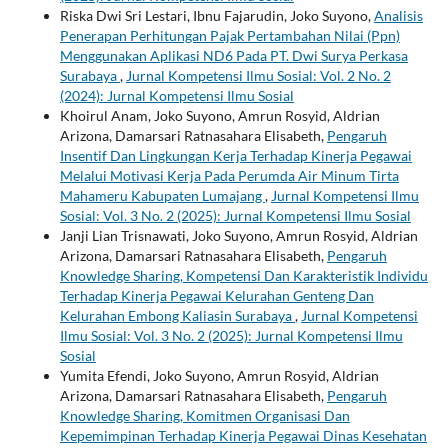
Riska Dwi Sri Lestari, Ibnu Fajarudin, Joko Suyono,
Analisis
Penerapan Perhitungan Pajak Pertambahan Nilai (Ppn)
Menggunakan Aplikasi ND6 Pada PT. Dwi Surya Perkasa
Surabaya
,
Jurnal Kompetensi Ilmu Sosial: Vol. 2 No. 2
(2024): Jurnal Kompetensi Ilmu Sosial
Khoirul Anam, Joko Suyono, Amrun Rosyid, Aldrian
Arizona, Damarsari Ratnasahara Elisabeth,
Pengaruh
Insentif Dan Lingkungan Kerja Terhadap Kinerja Pegawai
Melalui Motivasi Kerja Pada Perumda Air Minum Tirta
Mahameru Kabupaten Lumajang
,
Jurnal Kompetensi Ilmu
Sosial: Vol. 3 No. 2 (2025): Jurnal Kompetensi Ilmu Sosial
Janji Lian Trisnawati, Joko Suyono, Amrun Rosyid, Aldrian
Arizona, Damarsari Ratnasahara Elisabeth,
Pengaruh
Knowledge Sharing, Kompetensi Dan Karakteristik Individu
Terhadap Kinerja Pegawai Kelurahan Genteng Dan
Kelurahan Embong Kaliasin Surabaya
,
Jurnal Kompetensi
Ilmu Sosial: Vol. 3 No. 2 (2025): Jurnal Kompetensi Ilmu
Sosial
Yumita Efendi, Joko Suyono, Amrun Rosyid, Aldrian
Arizona, Damarsari Ratnasahara Elisabeth,
Pengaruh
Knowledge Sharing, Komitmen Organisasi Dan
Kepemimpinan Terhadap Kinerja Pegawai Dinas Kesehatan