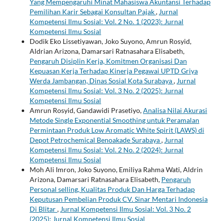
Yang Mempengaruhi Minat Mahasiswa Akuntansi Terhadap
Pemilihan Karir Sebagai Konsultan Pajak
,
Jurnal
Kompetensi Ilmu Sosial: Vol. 2 No. 1 (2023): Jurnal
Kompetensi Ilmu Sosial
Dodik Eko Lissetiyawan, Joko Suyono, Amrun Rosyid,
Aldrian Arizona, Damarsari Ratnasahara Elisabeth,
Pengaruh Disiplin Kerja, Komitmen Organisasi Dan
Kepuasan Kerja Terhadap Kinerja Pegawai UPTD Griya
Werda Jambangan, Dinas Sosial Kota Surabaya
,
Jurnal
Kompetensi Ilmu Sosial: Vol. 3 No. 2 (2025): Jurnal
Kompetensi Ilmu Sosial
Amrun Rosyid, Gandawidi Prasetiyo,
Analisa Nilai Akurasi
Metode Single Exponential Smoothing untuk Peramalan
Permintaan Produk Low Aromatic White Spirit (LAWS) di
Depot Petrochemical Benoakade Surabaya
,
Jurnal
Kompetensi Ilmu Sosial: Vol. 2 No. 2 (2024): Jurnal
Kompetensi Ilmu Sosial
Moh Ali Imron, Joko Suyono, Emiliya Rahma Wati, Aldrin
Arizona, Damarsari Ratnasahara Elisabeth,
Pengaruh
Personal selling, Kualitas Produk Dan Harga Terhadap
Keputusan Pembelian Produk CV. Sinar Mentari Indonesia
Di Blitar
,
Jurnal Kompetensi Ilmu Sosial: Vol. 3 No. 2
(2025): Jurnal Kompetensi Ilmu Sosial