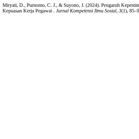
Miryati, D., Purnomo, C. J., & Suyono, J. (2024). Pengaruh Kep
Kepuasan Kerja Pegawai .
Jurnal Kompetensi Ilmu Sosial
,
3
(1), 85–9